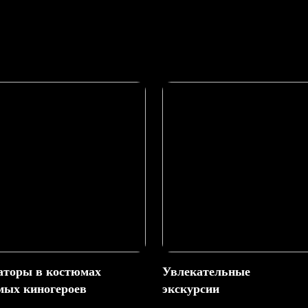
торы в костюмах
Увлекательные
ых киногероев
экскурсии