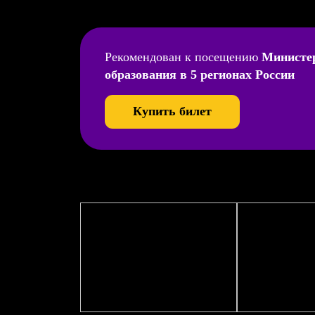
Рекомендован к посещению
Министе
образования в 5 регионах России
Купить билет