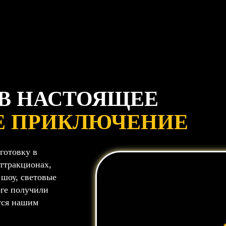
 В НАСТОЯЩЕЕ
Е ПРИКЛЮЧЕНИЕ
готовку в
ттракционах,
 шоу, световые
оге получили
тся нашим