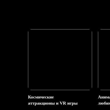
Космические
Анима
аттракционы и VR игры
любим